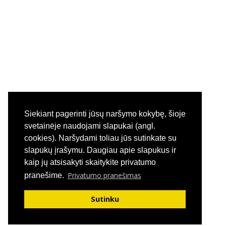
---- Sveikatos priežiūros dokumentai
---- Vaikų poilsio laikas
---- Kokybės vadybos sistemos diegimas
-- Korupcijos prevencija
---- Korupcijos prevencijos politika
Siekiant pagerinti jūsų naršymo kokybę, šioje
---- Korupcijos prevencijos planavimo dokumentai
svetainėje naudojami slapukai (angl.
cookies). Naršydami toliau jūs sutinkate su
---- Atsakingi už korupcijai atsparios aplinkos
slapukų įrašymu. Daugiau apie slapukus ir
kūrimą asmenys
kaip jų atsisakyti skaitykite privatumo
Menu
---- Informuok apie korupciją
Privatumo pranešimas
pranešime.
Taisyklės
---- Korupcinio pobūdžio teisės pažeidimai
Sutinku
© Kennel - Kindergarten "Willow"
Privatumo politika
---- Antikorupcinis švietimas