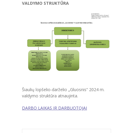
VALDYMO STRUKTŪRA
-- Teisinė informacija
---- Teisės aktai
-- Veiklos sritys
---- Ugdymas
---- Dvikalbis ugdymas
---- Švietimo pagalba
---- Tarptautiniai projektai
Šiaulių lopšelio-darželio „Gluosnis“ 2024 m.
---- PPT teikiama pagalba
valdymo struktūra atnaujinta.
---- PAGALBA VAIKAMS LINIJA
DARBO LAIKAS IR DARBUOTOJAI
---- Vaikų maitinimo organizavimas
---- Sveikatos stiprinimo programa