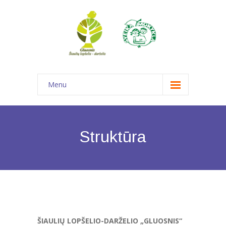
Menu
Pagrindinis
Informacija
Struktūra
-- Struktūra ir kontaktinė informacija
---- Struktūra ir kontaktinė informacija
---- Savivalda
---- Komandos ir darbo grupės
ŠIAULIŲ LOPŠELIO-DARŽELIO „GLUOSNIS“