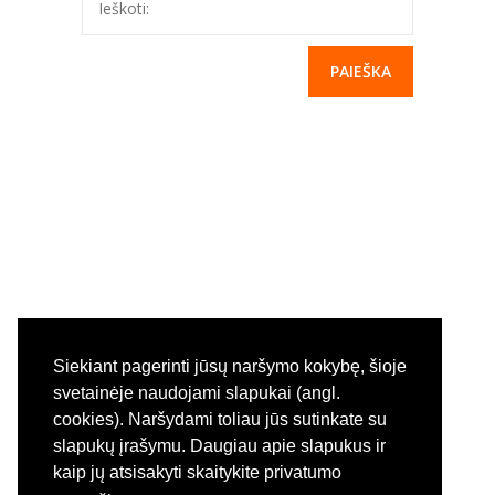
Ieškoti:
---- Sveikatos priežiūros dokumentai
---- Vaikų poilsio laikas
---- Kokybės vadybos sistemos diegimas
-- Korupcijos prevencija
---- Korupcijos prevencijos politika
---- Korupcijos prevencijos planavimo dokumentai
---- Atsakingi už korupcijai atsparios aplinkos
kūrimą asmenys
Siekiant pagerinti jūsų naršymo kokybę, šioje
---- Informuok apie korupciją
svetainėje naudojami slapukai (angl.
cookies). Naršydami toliau jūs sutinkate su
---- Korupcinio pobūdžio teisės pažeidimai
slapukų įrašymu. Daugiau apie slapukus ir
---- Antikorupcinis švietimas
kaip jų atsisakyti skaitykite privatumo
Menu