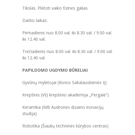
---- Privačių interesų derinimas
Tikslas. Plėtoti vaiko fizines galias.
-- Pranešėjų apsauga
Darbo laikas:
---- Pranešėjų apsauga
Pirmadienis nuo 8.00 val. iki 8.30 val. / 9.00 val.
iki 12.40 val.
-- Administracinė informacija
Trečiadienis nuo 8.00 val. iki 8.30 val. / 9.00 val.
---- Nuostatai
iki 12.40 val.
---- Planavimo dokumentai
PAPILDOMO UGDYMO BŪRELIAI
---- Veiklos ataskaitos
Gyvūnų mylėtojai (Ilonos Sakalauskienės IĮ)
Krepšinis (VšĮ krepšinio akademija „Pergalė“)
---- Darbuotojų darbo užmokestis
Keramika (MB Audronės dizaino inovacijų
---- Viešieji pirkimai
studija)
---- Biudžeto vykdymo ataskaitų rinkiniai
Robotika (Šiaulių techninės kūrybos centras)
---- Finansinių ataskaitų rinkiniai