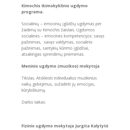
Kimochis ikimokyklinio ugdymo
---- Sveikatos priežiūros dokumentai
programa.
---- Vaikų poilsio laikas
Socialinių – emocinių įgūdžių ugdymas per
žaidimą su Kimochis žaislais. Ugdomos
---- Kokybės vadybos sistemos diegimas
socialinės – emocinės kompetencijos: savęs
pažinimas, savęs valdymas, socialinis
-- Korupcijos prevencija
pažinimas, santykių kūrimo įgūdžiai,
atsakingas sprendimų priėmimas.
---- Korupcijos prevencijos politika
Meninio ugdymo (muzikos) mokytoja
---- Korupcijos prevencijos planavimo dokumentai
Tikslas. Atskleisti individualius muzikinius
---- Atsakingi už korupcijai atsparios aplinkos
vaikų gebėjimus, sužadinti jų emocijas,
kūrimą asmenys
kūrybiškumą.
---- Informuok apie korupciją
Darbo laikas:
---- Korupcinio pobūdžio teisės pažeidimai
---- Antikorupcinis švietimas
Fizinio ugdymo mokytoja Jurgita Kalytytė