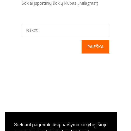
Šokiai (sportinių šokių klubas „Milagras“)
-- Paslaugos
---- Registravimas ir priėmimas į įstaigą
Ieškoti:
---- Mokesčiai ir lengvatos
---- Laisvos vietos įstaigoje
---- Darbo organizavimas vasaros laikotarpiu
---- Pageidavimai, pasiūlymai, pastabos
-- Grupės
---- Informacija apie grupes
---- Elektroninis dienynas
-- Nuorodos
Siekiant pagerinti jūsų naršymo kokybę, šioje