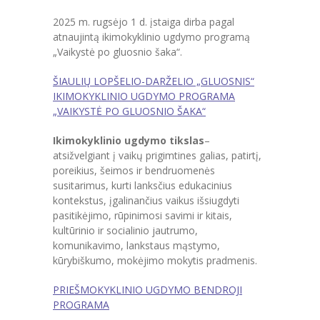
-- Teisinė informacija
2025 m. rugsėjo 1 d. įstaiga dirba pagal
atnaujintą ikimokyklinio ugdymo programą
---- Teisės aktai
„Vaikystė po gluosnio šaka“.
-- Veiklos sritys
ŠIAULIŲ LOPŠELIO-DARŽELIO „GLUOSNIS“
IKIMOKYKLINIO UGDYMO PROGRAMA
---- Ugdymas
„VAIKYSTĖ PO GLUOSNIO ŠAKA“
---- Dvikalbis ugdymas
Ikimokyklinio ugdymo tikslas
–
atsižvelgiant į vaikų prigimtines galias, patirtį,
---- Švietimo pagalba
poreikius, šeimos ir bendruomenės
susitarimus, kurti lanksčius edukacinius
---- Tarptautiniai projektai
kontekstus, įgalinančius vaikus išsiugdyti
pasitikėjimo, rūpinimosi savimi ir kitais,
---- PPT teikiama pagalba
kultūrinio ir socialinio jautrumo,
komunikavimo, lankstaus mąstymo,
---- PAGALBA VAIKAMS LINIJA
kūrybiškumo, mokėjimo mokytis pradmenis.
---- Vaikų maitinimo organizavimas
PRIEŠMOKYKLINIO UGDYMO BENDROJI
PROGRAMA
---- Sveikatos stiprinimo programa