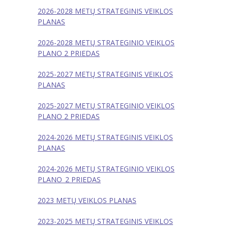
-- Teisinė informacija
2026-2028 METŲ STRATEGINIS VEIKLOS
PLANAS
---- Teisės aktai
2026-2028 METŲ STRATEGINIO VEIKLOS
-- Veiklos sritys
PLANO 2 PRIEDAS
---- Ugdymas
2025-2027 METŲ STRATEGINIS VEIKLOS
PLANAS
---- Dvikalbis ugdymas
2025-2027 METŲ STRATEGINIO VEIKLOS
---- Švietimo pagalba
PLANO 2 PRIEDAS
---- Tarptautiniai projektai
2024-2026 METŲ STRATEGINIS VEIKLOS
PLANAS
---- PPT teikiama pagalba
2024-2026 METŲ STRATEGINIO VEIKLOS
---- PAGALBA VAIKAMS LINIJA
PLANO_2 PRIEDAS
---- Vaikų maitinimo organizavimas
2023 METŲ VEIKLOS PLANAS
---- Sveikatos stiprinimo programa
2023-2025 METŲ STRATEGINIS VEIKLOS