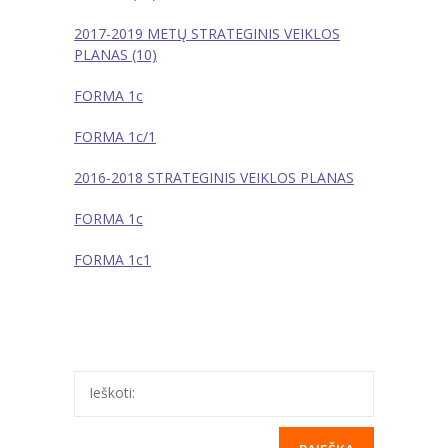
---- Privačių interesų derinimas
2017-2019 METŲ STRATEGINIS VEIKLOS
PLANAS (10)
-- Pranešėjų apsauga
FORMA 1c
---- Pranešėjų apsauga
FORMA 1c/1
-- Administracinė informacija
2016-2018 STRATEGINIS VEIKLOS PLANAS
---- Nuostatai
FORMA 1c
---- Planavimo dokumentai
FORMA 1c1
---- Veiklos ataskaitos
---- Darbuotojų darbo užmokestis
---- Viešieji pirkimai
Ieškoti:
---- Biudžeto vykdymo ataskaitų rinkiniai
---- Finansinių ataskaitų rinkiniai