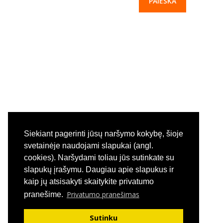
-- Paslaugos
---- Registravimas ir priėmimas į įstaigą
---- Mokesčiai ir lengvatos
---- Laisvos vietos įstaigoje
---- Darbo organizavimas vasaros laikotarpiu
---- Pageidavimai, pasiūlymai, pastabos
Siekiant pagerinti jūsų naršymo kokybę, šioje
-- Grupės
svetainėje naudojami slapukai (angl.
cookies). Naršydami toliau jūs sutinkate su
---- Informacija apie grupes
slapukų įrašymu. Daugiau apie slapukus ir
kaip jų atsisakyti skaitykite privatumo
---- Elektroninis dienynas
Menu
Privatumo pranešimas
pranešime.
-- Nuorodos
Taisyklės
Sutinku