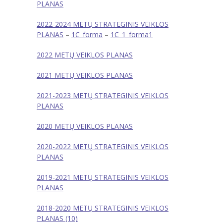
PLANAS
---- Sveikatos priežiūros dokumentai
2022-2024 METŲ STRATEGINIS VEIKLOS
PLANAS
---- Vaikų poilsio laikas
–
1C_forma
–
1C_1_forma1
2022 METŲ VEIKLOS PLANAS
---- Kokybės vadybos sistemos diegimas
2021 METŲ VEIKLOS PLANAS
-- Korupcijos prevencija
2021-2023 METŲ STRATEGINIS VEIKLOS
---- Korupcijos prevencijos politika
PLANAS
---- Korupcijos prevencijos planavimo dokumentai
2020 METŲ VEIKLOS PLANAS
---- Atsakingi už korupcijai atsparios aplinkos
2020-2022 METŲ STRATEGINIS VEIKLOS
kūrimą asmenys
PLANAS
---- Informuok apie korupciją
2019-2021 METŲ STRATEGINIS VEIKLOS
PLANAS
---- Korupcinio pobūdžio teisės pažeidimai
2018-2020 METŲ STRATEGINIS VEIKLOS
---- Antikorupcinis švietimas
PLANAS (10)