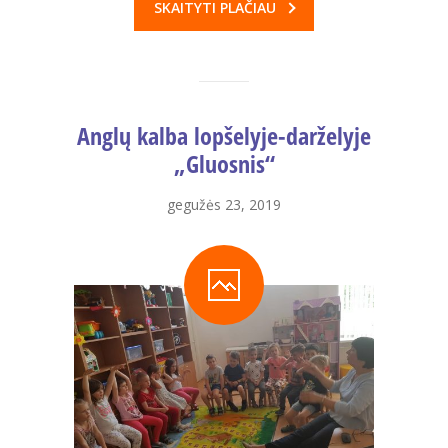
SKAITYTI PLAČIAU
---- Sveikatos priežiūros dokumentai
---- Vaikų poilsio laikas
---- Kokybės vadybos sistemos diegimas
Anglų kalba lopšelyje-darželyje
-- Korupcijos prevencija
„Gluosnis“
---- Korupcijos prevencijos politika
gegužės 23, 2019
---- Korupcijos prevencijos planavimo dokumentai
---- Atsakingi už korupcijai atsparios aplinkos
kūrimą asmenys
---- Informuok apie korupciją
---- Korupcinio pobūdžio teisės pažeidimai
---- Antikorupcinis švietimas