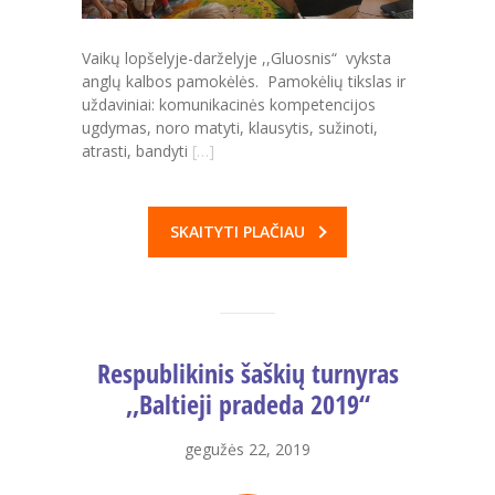
---- Privačių interesų derinimas
Vaikų lopšelyje-darželyje ,,Gluosnis“ vyksta
-- Pranešėjų apsauga
anglų kalbos pamokėlės. Pamokėlių tikslas ir
uždaviniai: komunikacinės kompetencijos
---- Pranešėjų apsauga
ugdymas, noro matyti, klausytis, sužinoti,
atrasti, bandyti
[…]
-- Administracinė informacija
---- Nuostatai
SKAITYTI PLAČIAU
---- Planavimo dokumentai
---- Veiklos ataskaitos
---- Darbuotojų darbo užmokestis
Respublikinis šaškių turnyras
---- Viešieji pirkimai
,,Baltieji pradeda 2019“
---- Biudžeto vykdymo ataskaitų rinkiniai
gegužės 22, 2019
---- Finansinių ataskaitų rinkiniai