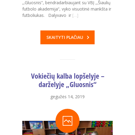
,,Gluosnis“, bendradarbiaujant su VBĮ ,,Šiaulių
Darbuotojai
futbolo akademija“, vyko visuotinė mankšta ir
futboliukas. Dalyvavo ir
[…]
Renginiai
Kontaktai
SKAITYTI PLAČIAU
-- Susisiekti
Vokiečių kalba lopšelyje –
darželyje „Gluosnis“
gegužės 14, 2019