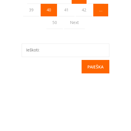
39
40
41
42
…
50
Next
Ieškoti: