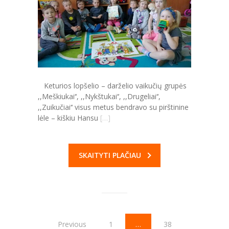
Keturios lopšelio – darželio vaikučių grupės
,,Meškiukai‘‘, ,,Nykštukai‘‘, ,,Drugeliai‘‘,
,,Zuikučiai‘‘ visus metus bendravo su pirštinine
lėle – kiškiu Hansu
[…]
SKAITYTI PLAČIAU
Previous
1
…
38