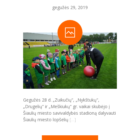
-- Teisinė informacija
gegužės 29, 2019
---- Teisės aktai
-- Veiklos sritys
---- Ugdymas
---- Dvikalbis ugdymas
---- Švietimo pagalba
---- Tarptautiniai projektai
---- PPT teikiama pagalba
Gegužės 28 d. „Zuikučių“, „Nykštukų“,
„Drugelių“ ir „Meškiukų“ gr. vaikai skubėjo į
---- PAGALBA VAIKAMS LINIJA
Šiaulių miesto savivaldybės stadioną dalyvauti
Šiaulių miesto lopšelių
[…]
---- Vaikų maitinimo organizavimas
---- Sveikatos stiprinimo programa