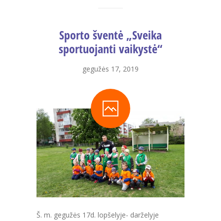
---- Nuorodos
-- Laisvos darbo vietos
Sporto šventė „Sveika
---- Laisvos darbo vietos
sportuojanti vaikystė“
-- Parama
gegužės 17, 2019
---- Labdara ir parama
-- Bendrosios žinios ir istorija
---- Istorija ir tradicijos
-- Padėkos
---- Padėkos
STEAM
SKU Kalendorius
Š. m. gegužės 17d. lopšelyje- darželyje