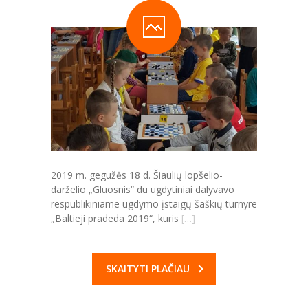
-- Paslaugos
---- Registravimas ir priėmimas į įstaigą
---- Mokesčiai ir lengvatos
---- Laisvos vietos įstaigoje
---- Darbo organizavimas vasaros laikotarpiu
---- Pageidavimai, pasiūlymai, pastabos
2019 m. gegužės 18 d. Šiaulių lopšelio-
darželio „Gluosnis“ du ugdytiniai dalyvavo
-- Grupės
respublikiniame ugdymo įstaigų šaškių turnyre
„Baltieji pradeda 2019“, kuris
[…]
---- Informacija apie grupes
---- Elektroninis dienynas
SKAITYTI PLAČIAU
-- Nuorodos