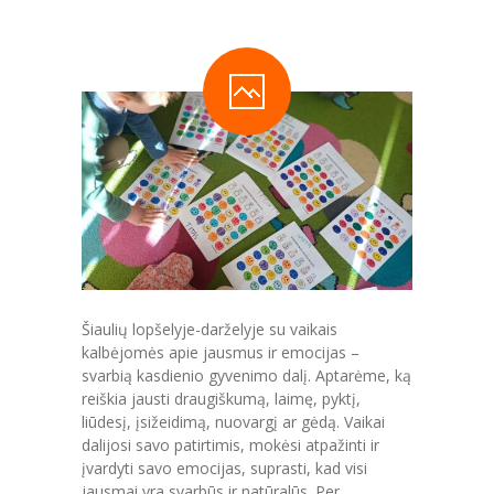
-- Teisinė informacija
---- Teisės aktai
-- Veiklos sritys
---- Ugdymas
---- Dvikalbis ugdymas
---- Švietimo pagalba
---- Tarptautiniai projektai
Šiaulių lopšelyje-darželyje su vaikais
---- PPT teikiama pagalba
kalbėjomės apie jausmus ir emocijas –
svarbią kasdienio gyvenimo dalį. Aptarėme, ką
---- PAGALBA VAIKAMS LINIJA
reiškia jausti draugiškumą, laimę, pyktį,
liūdesį, įsižeidimą, nuovargį ar gėdą. Vaikai
---- Vaikų maitinimo organizavimas
dalijosi savo patirtimis, mokėsi atpažinti ir
įvardyti savo emocijas, suprasti, kad visi
---- Sveikatos stiprinimo programa
jausmai yra svarbūs ir natūralūs. Per