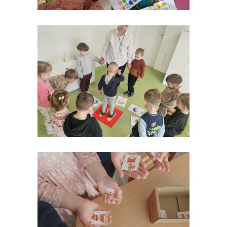
---- Privačių interesų derinimas
-- Pranešėjų apsauga
---- Pranešėjų apsauga
-- Administracinė informacija
---- Nuostatai
---- Planavimo dokumentai
---- Veiklos ataskaitos
---- Darbuotojų darbo užmokestis
---- Viešieji pirkimai
---- Biudžeto vykdymo ataskaitų rinkiniai
---- Finansinių ataskaitų rinkiniai