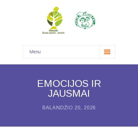
Menu
Pagrindinis
Informacija
EMOCIJOS IR
-- Struktūra ir kontaktinė informacija
JAUSMAI
---- Struktūra ir kontaktinė informacija
BALANDŽIO 20, 2026
---- Savivalda
---- Komandos ir darbo grupės