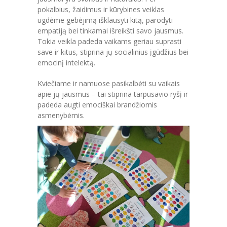
pokalbius, žaidimus ir kūrybines veiklas
---- Sveikatos priežiūros dokumentai
ugdėme gebėjimą išklausyti kitą, parodyti
empatiją bei tinkamai išreikšti savo jausmus.
---- Vaikų poilsio laikas
Tokia veikla padeda vaikams geriau suprasti
save ir kitus, stiprina jų socialinius įgūdžius bei
---- Kokybės vadybos sistemos diegimas
emocinį intelektą.
-- Korupcijos prevencija
Kviečiame ir namuose pasikalbėti su vaikais
apie jų jausmus – tai stiprina tarpusavio ryšį ir
---- Korupcijos prevencijos politika
padeda augti emociškai brandžiomis
asmenybėmis.
---- Korupcijos prevencijos planavimo dokumentai
---- Atsakingi už korupcijai atsparios aplinkos
kūrimą asmenys
---- Informuok apie korupciją
---- Korupcinio pobūdžio teisės pažeidimai
---- Antikorupcinis švietimas