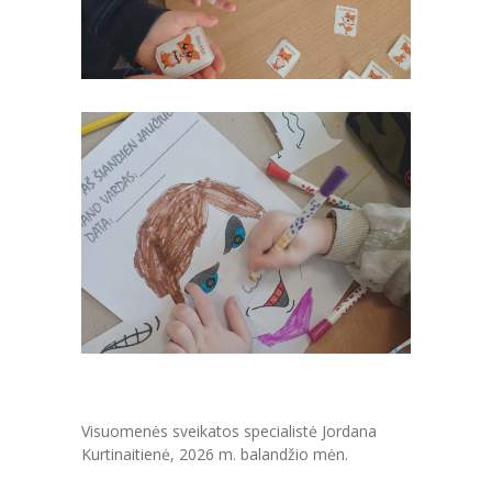
-- Paslaugos
---- Registravimas ir priėmimas į įstaigą
---- Mokesčiai ir lengvatos
---- Laisvos vietos įstaigoje
---- Darbo organizavimas vasaros laikotarpiu
---- Pageidavimai, pasiūlymai, pastabos
-- Grupės
---- Informacija apie grupes
---- Elektroninis dienynas
Visuomenės sveikatos specialistė Jordana
-- Nuorodos
Kurtinaitienė, 2026 m. balandžio mėn.