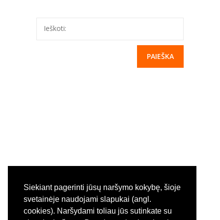
---- Nuorodos
-- Laisvos darbo vietos
Ieškoti:
---- Laisvos darbo vietos
-- Parama
---- Labdara ir parama
-- Bendrosios žinios ir istorija
---- Istorija ir tradicijos
-- Padėkos
---- Padėkos
Siekiant pagerinti jūsų naršymo kokybę, šioje
STEAM
svetainėje naudojami slapukai (angl.
SKU Kalendorius
cookies). Naršydami toliau jūs sutinkate su