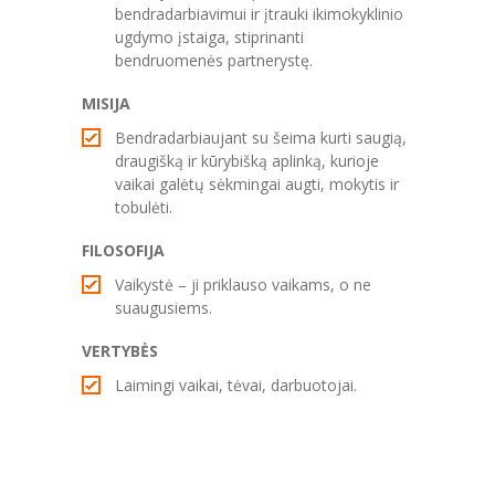
bendradarbiavimui ir įtrauki ikimokyklinio
---- Sveikatos priežiūros dokumentai
ugdymo įstaiga, stiprinanti
bendruomenės partnerystę.
---- Vaikų poilsio laikas
MISIJA
---- Kokybės vadybos sistemos diegimas
Bendradarbiaujant su šeima kurti saugią,
draugišką ir kūrybišką aplinką, kurioje
-- Korupcijos prevencija
vaikai galėtų sėkmingai augti, mokytis ir
tobulėti.
---- Korupcijos prevencijos politika
FILOSOFIJA
---- Korupcijos prevencijos planavimo dokumentai
Vaikystė – ji priklauso vaikams, o ne
suaugusiems.
---- Atsakingi už korupcijai atsparios aplinkos
kūrimą asmenys
VERTYBĖS
---- Informuok apie korupciją
Laimingi vaikai, tėvai, darbuotojai.
---- Korupcinio pobūdžio teisės pažeidimai
---- Antikorupcinis švietimas