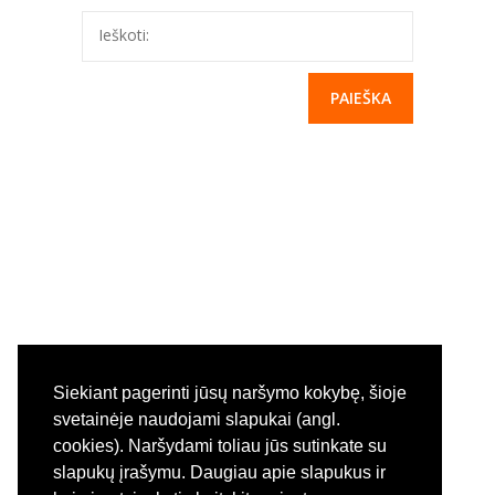
---- Privačių interesų derinimas
Ieškoti:
-- Pranešėjų apsauga
---- Pranešėjų apsauga
-- Administracinė informacija
---- Nuostatai
---- Planavimo dokumentai
---- Veiklos ataskaitos
---- Darbuotojų darbo užmokestis
---- Viešieji pirkimai
Siekiant pagerinti jūsų naršymo kokybę, šioje
svetainėje naudojami slapukai (angl.
---- Biudžeto vykdymo ataskaitų rinkiniai
cookies). Naršydami toliau jūs sutinkate su
slapukų įrašymu. Daugiau apie slapukus ir
---- Finansinių ataskaitų rinkiniai