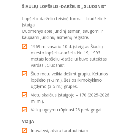
-- Teisinė informacija
ŠIAULIŲ LOPŠELIS–DARŽELIS „GLUOSNIS“
---- Teisės aktai
Lopšelio-darželio teisinė forma – biudžetinė
įstaiga.
-- Veiklos sritys
Duomenys apie juridinį asmenį saugomi ir
kaupiami Juridinių asmenų registre.
---- Ugdymas
1969 m. vasario 10 d. įsteigtas Šiaulių
miesto lopšelis-darželis Nr. 19, 1993
---- Dvikalbis ugdymas
metais lopšeliui-darželiui buvo suteiktas
vardas „Gluosnis“.
---- Švietimo pagalba
Šiuo metu veikia dešimt grupių. Keturios
---- Tarptautiniai projektai
lopšelio (1-3 m.), šešios ikimokyklinio
ugdymo (3-5 m.) grupės.
---- PPT teikiama pagalba
Vietų skaičius įstaigoje – 170 (2025-2026
m. m.).
---- PAGALBA VAIKAMS LINIJA
Vaikų ugdymu rūpinasi 26 pedagogai.
---- Vaikų maitinimo organizavimas
VIZIJA
---- Sveikatos stiprinimo programa
Inovatyvi, atvira tarptautiniam