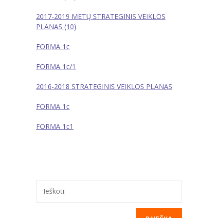
---- Privačių interesų derinimas
2017-2019 METŲ STRATEGINIS VEIKLOS
PLANAS (10)
-- Pranešėjų apsauga
FORMA 1c
---- Pranešėjų apsauga
FORMA 1c/1
-- Administracinė informacija
2016-2018 STRATEGINIS VEIKLOS PLANAS
---- Nuostatai
FORMA 1c
---- Planavimo dokumentai
FORMA 1c1
---- Veiklos ataskaitos
---- Darbuotojų darbo užmokestis
---- Viešieji pirkimai
Ieškoti:
---- Biudžeto vykdymo ataskaitų rinkiniai
---- Finansinių ataskaitų rinkiniai