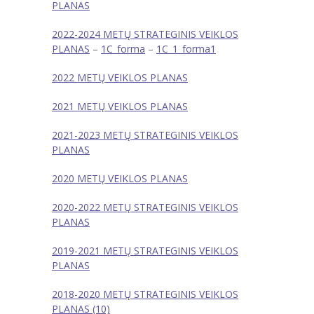
PLANAS
---- Sveikatos priežiūros dokumentai
2022-2024 METŲ STRATEGINIS VEIKLOS
PLANAS
---- Vaikų poilsio laikas
–
1C_forma
–
1C_1_forma1
2022 METŲ VEIKLOS PLANAS
---- Kokybės vadybos sistemos diegimas
2021 METŲ VEIKLOS PLANAS
-- Korupcijos prevencija
2021-2023 METŲ STRATEGINIS VEIKLOS
---- Korupcijos prevencijos politika
PLANAS
---- Korupcijos prevencijos planavimo dokumentai
2020 METŲ VEIKLOS PLANAS
---- Atsakingi už korupcijai atsparios aplinkos
2020-2022 METŲ STRATEGINIS VEIKLOS
kūrimą asmenys
PLANAS
---- Informuok apie korupciją
2019-2021 METŲ STRATEGINIS VEIKLOS
PLANAS
---- Korupcinio pobūdžio teisės pažeidimai
2018-2020 METŲ STRATEGINIS VEIKLOS
---- Antikorupcinis švietimas
PLANAS (10)