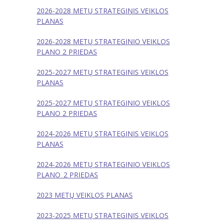
-- Teisinė informacija
2026-2028 METŲ STRATEGINIS VEIKLOS
PLANAS
---- Teisės aktai
2026-2028 METŲ STRATEGINIO VEIKLOS
-- Veiklos sritys
PLANO 2 PRIEDAS
---- Ugdymas
2025-2027 METŲ STRATEGINIS VEIKLOS
PLANAS
---- Dvikalbis ugdymas
2025-2027 METŲ STRATEGINIO VEIKLOS
---- Švietimo pagalba
PLANO 2 PRIEDAS
---- Tarptautiniai projektai
2024-2026 METŲ STRATEGINIS VEIKLOS
PLANAS
---- PPT teikiama pagalba
2024-2026 METŲ STRATEGINIO VEIKLOS
---- PAGALBA VAIKAMS LINIJA
PLANO_2 PRIEDAS
---- Vaikų maitinimo organizavimas
2023 METŲ VEIKLOS PLANAS
---- Sveikatos stiprinimo programa
2023-2025 METŲ STRATEGINIS VEIKLOS