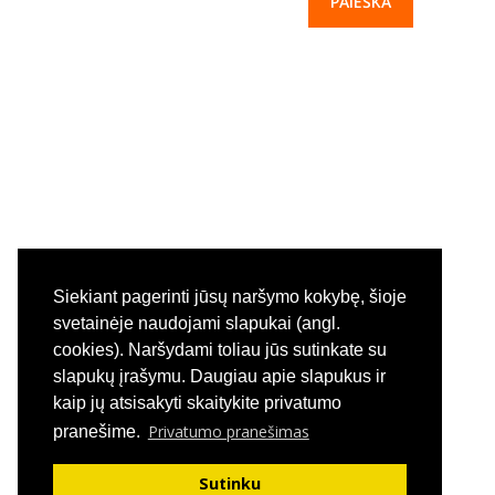
-- Paslaugos
---- Registravimas ir priėmimas į įstaigą
---- Mokesčiai ir lengvatos
---- Laisvos vietos įstaigoje
---- Darbo organizavimas vasaros laikotarpiu
---- Pageidavimai, pasiūlymai, pastabos
Siekiant pagerinti jūsų naršymo kokybę, šioje
-- Grupės
svetainėje naudojami slapukai (angl.
cookies). Naršydami toliau jūs sutinkate su
---- Informacija apie grupes
slapukų įrašymu. Daugiau apie slapukus ir
kaip jų atsisakyti skaitykite privatumo
---- Elektroninis dienynas
Menu
Privatumo pranešimas
pranešime.
-- Nuorodos
Taisyklės
Sutinku